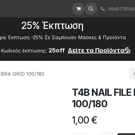
ρική
About Us
Επικοινωνήστε μαζί μας
6940778144
25% Έκπτωση
ρα Έκπτωση -25% Σε Σαμπουάν Μάσκες &
Προϊόντα
25off
Δείτε τα
Προϊόντα💦
Κωδικός έκπτωσης:
BRA GRID 100/180
T4B NAIL FIL
100/180
1,00
€