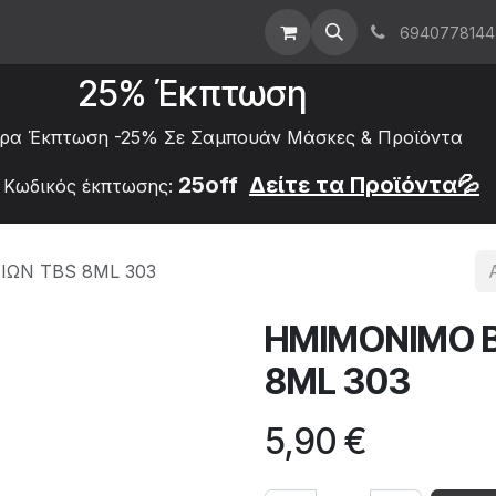
ρική
About Us
Επικοινωνήστε μαζί μας
6940778144
25% Έκπτωση
ρα Έκπτωση -25% Σε Σαμπουάν Μάσκες &
Προϊόντα
25off
Δείτε τα
Προϊόντα💦
Κωδικός έκπτωσης:
ΙΩΝ TBS 8ML 303
ΗΜΙΜΟΝΙΜΟ Β
8ML 303
5,90
€