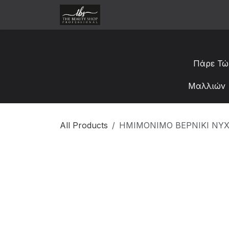
Skip to Content
Αρχική
Κατάστημα
Χονδ
Πάρε Τώ
Μαλλιών 
All Products
ΗΜΙΜΟΝΙΜΟ ΒΕΡΝΙΚΙ ΝΥΧ