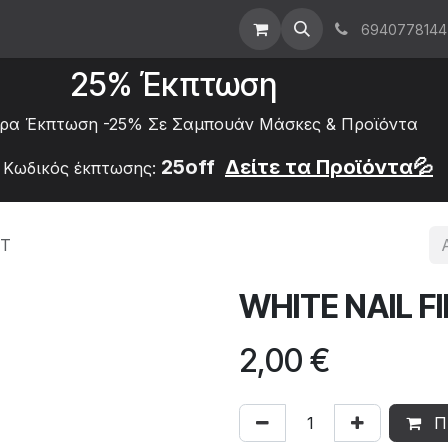
ρική
About Us
Επικοινωνήστε μαζί μας
6940778144
25% Έκπτωση
ρα Έκπτωση -25% Σε Σαμπουάν Μάσκες &
Προϊόντα
25off
Δείτε τα
Προϊόντα💦
Κωδικός έκπτωσης:
OT
WHITE NAIL F
2,00
€
Π