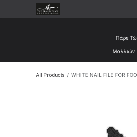
Skip to Content
Αρχική
Κατάστημα
Χονδ
Πάρε Τώ
Μαλλιών 
All Products
WHITE NAIL FILE FOR FO